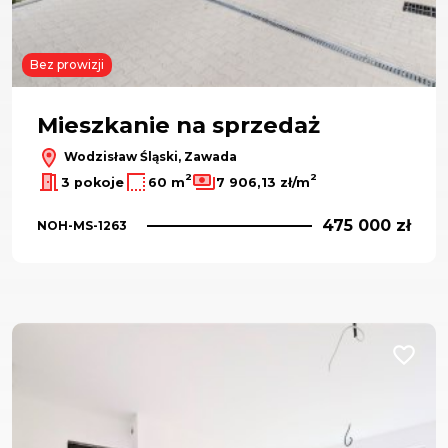
Bez prowizji
Mieszkanie na sprzedaż
Wodzisław Śląski, Zawada
2
2
3 pokoje
60 m
7 906,13 zł/m
475 000 zł
NOH-MS-1263
Dodaj d