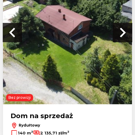
Bez prowizji
Dom na sprzedaż
Rydułtowy
2
2
140 m
2 135,71 zł/m