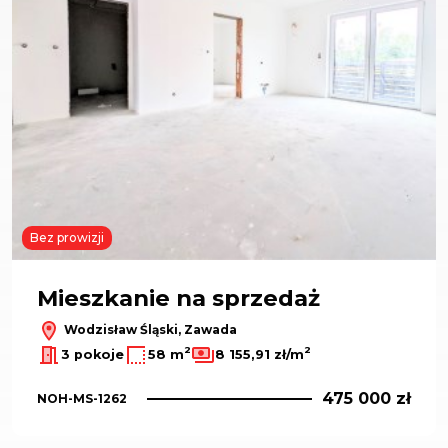
Bez prowizji
Mieszkanie na sprzedaż
Wodzisław Śląski, Zawada
2
2
3 pokoje
58 m
8 155,91 zł/m
475 000 zł
NOH-MS-1262