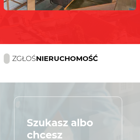
ZGŁOŚ
NIERUCHOMOŚĆ
Szukasz albo
chcesz