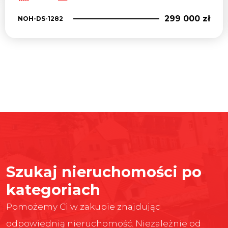
299 000 zł
NOH-DS-1282
Szukaj nieruchomości po
kategoriach
Pomożemy Ci w zakupie znajdując
odpowiednią nieruchomość. Niezależnie od