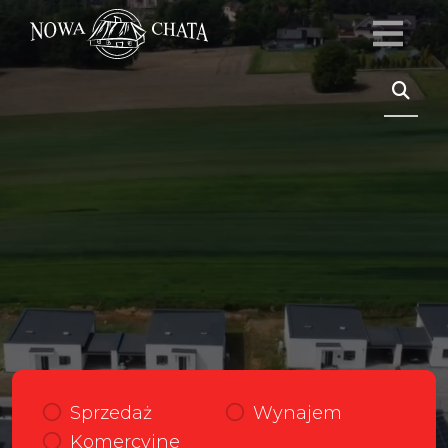
Sprzedaż
Wynajem
Komercyjne