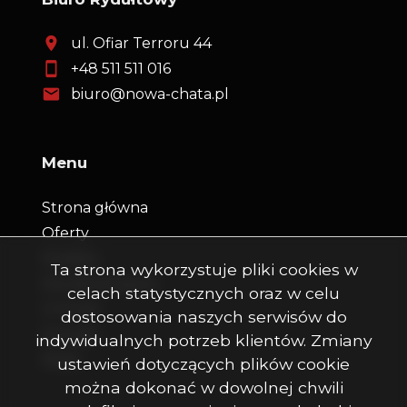
ul. Ofiar Terroru 44
+48 511 511 016
biuro@nowa-chata.pl
Menu
Strona główna
Oferty
Kredyty
Ta strona wykorzystuje pliki cookies w
Dla dewelopera
celach statystycznych oraz w celu
O firmie
dostosowania naszych serwisów do
Kontakt
indywidualnych potrzeb klientów. Zmiany
Rodo
ustawień dotyczących plików cookie
można dokonać w dowolnej chwili