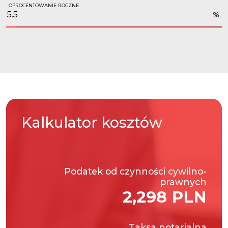
OPROCENTOWANIE ROCZNE
%
Kalkulator
kosztów
Podatek od czynności cywilno-
prawnych
2,298 PLN
Taksa notarialna