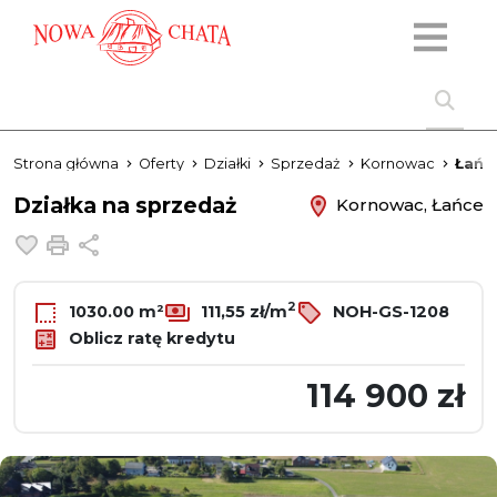
Strona główna
Oferty
Działki
Sprzedaż
Kornowac
Łańc
Działka na sprzedaż
Kornowac, Łańce
Dodaj do ulubionych
Drukuj
Udostępnij
2
1030.00 m²
111,55 zł/m
NOH-GS-1208
Oblicz ratę kredytu
114 900 zł