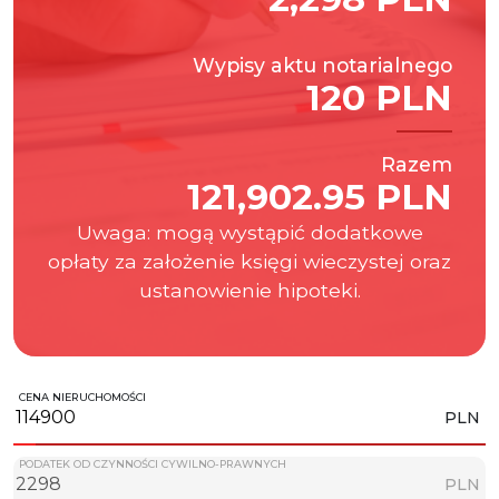
Wypisy aktu notarialnego
120 PLN
Razem
121,902.95 PLN
Uwaga: mogą wystąpić dodatkowe
opłaty za założenie księgi wieczystej oraz
ustanowienie hipoteki.
CENA NIERUCHOMOŚCI
PLN
PODATEK OD CZYNNOŚCI CYWILNO-PRAWNYCH
PLN