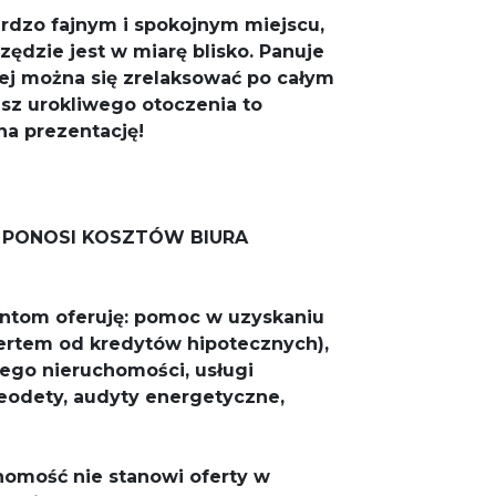
ardzo fajnym i spokojnym miejscu,
zędzie jest w miarę blisko.
Panuje
órej można się zrelaksować po całym
asz
urokliwego
otoczenia
to
na prezentację!
E PONOSI KOSZTÓW BIURA
ntom oferuję: pomoc w uzyskaniu
ertem od kredytów hipotecznych),
nego nieruchomości, usługi
odety, audyty energetyczne,
homość nie stanowi oferty w