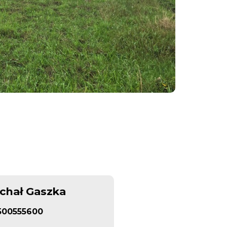
chał Gaszka
500555600