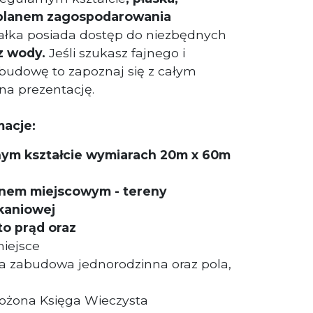
planem zagospodarowania
ałka posiada dostęp do niezbędnych
z wody.
Jeśli szukasz fajnego i
budowę to zapoznaj się z całym
na prezentację.
macje:
rnym kształcie wymiarach 20m x 60m
lanem miejscowym - tereny
kaniowej
o prąd oraz
miejsce
 zabudowa jednorodzinna oraz pola,
łożona Księga Wieczysta