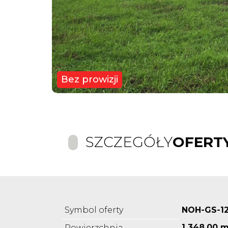
Bez prowizji
SZCZEGÓŁY
OFERT
Symbol oferty
NOH-GS-1
1 348,00 m
Powierzchnia