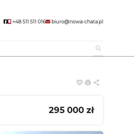
Social link
+48 511 511 016
biuro@nowa-chata.pl
Dodaj do ulubiony
Drukuj
Udostępnij
295 000 zł