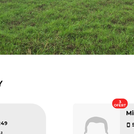
Y
3
OFERT
Mi
249
²