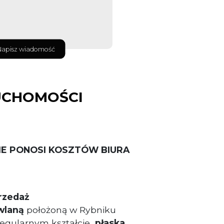
Napisz wiadomość
UCHOMOŚCI
IE PONOSI KOSZTÓW BIURA
rzedaż
wlaną
położoną w Rybniku
 regularnym kształcie
, płaska,