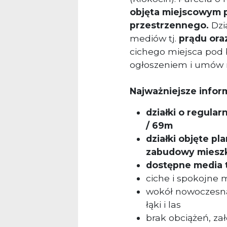
objęta miejscowym 
przestrzennego.
Dzi
mediów tj.
prądu ora
cichego miejsca pod 
ogłoszeniem i umów 
Najważniejsze infor
działki o regula
/ 69m
działki objęte p
zabudowy miesz
dostępne media t
ciche i spokojne 
wokół nowoczesna
łąki i las
brak obciążeń, za