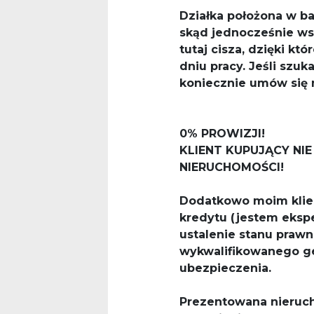
Działka położona w b
skąd jednocześnie
ws
tutaj
cisza
, dzięki kt
dniu pracy. Jeśli szuk
koniecznie umów się 
0% PROWIZJI!
KLIENT KUPUJĄCY NI
NIERUCHOMOŚCI!
Dodatkowo moim klie
kredytu (jestem eksp
ustalenie stanu praw
wykwalifikowanego ge
ubezpieczenia.
​Prezentowana nieruc