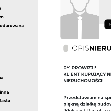
a
 m
podarowana
OPIS
NIER
0% PROWIZJI!
KLIENT KUPUJĄCY N
na
NIERUCHOMOŚCI!
inna
Przedstawiam na sp
iasta
piękną działkę budo
(Kłokocin). Parcela o