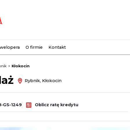
ewelopera
O firmie
Kontakt
favorite
bnik
Kłokocin
daż
Rybnik, Kłokocin
-GS-1249
Oblicz ratę kredytu