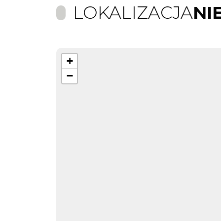
LOKALIZACJA
NI
+
−