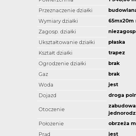
budowlan
Przeznaczenie działki
65mx20m
Wymiary działki
niezagos
Zagosp. działki
płaska
Ukształtowanie działki
trapez
Kształt działki
brak
Ogrodzenie działki
brak
Gaz
jest
Woda
droga pol
Dojazd
zabudowa
Otoczenie
jednorodz
obrzeża m
Położenie
jest
Prąd