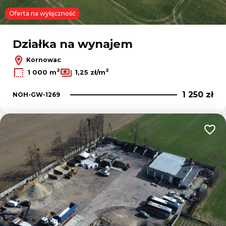
Oferta na wyłączność
Działka na wynajem
Kornowac
2
2
1 000 m
1,25 zł/m
1 250 zł
NOH-GW-1269
Dodaj