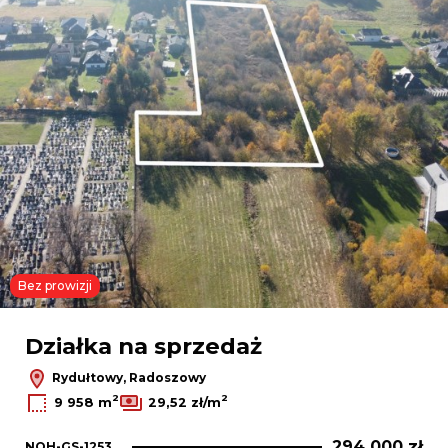
Bez prowizji
Działka na sprzedaż
Rydułtowy, Radoszowy
2
2
9 958 m
29,52 zł/m
294 000 zł
NOH-GS-1253