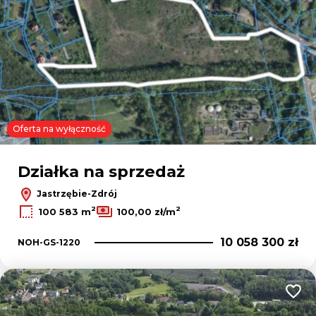
Oferta na wyłączność
Działka na sprzedaż
Jastrzębie-Zdrój
2
2
100 583 m
100,00 zł/m
10 058 300 zł
NOH-GS-1220
Dodaj