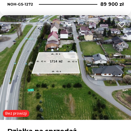
89 900 zł
NOH-GS-1272
Dodaj
Bez prowizji