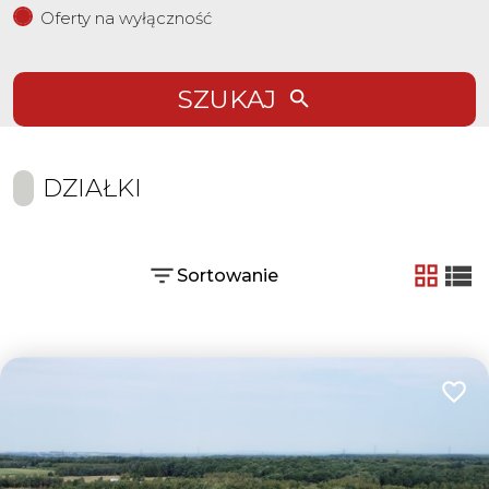
Oferty na wyłączność
SZUKAJ
DZIAŁKI
Sortowanie
tabela
list
Dodaj