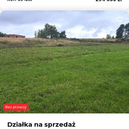
Dodaj
Bez prowizji
Działka na sprzedaż