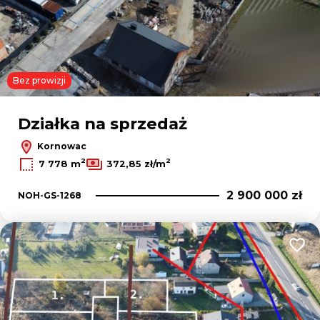
Bez prowizji
Działka na sprzedaż
Kornowac
2
2
7 778 m
372,85 zł/m
2 900 000 zł
NOH-GS-1268
Dodaj