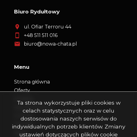
Biuro Rydułtowy
ul. Ofiar Terroru 44
+48 511 511 016
biuro@nowa-chata.pl
Menu
Strona główna
Oferty
Kredyty
Ta strona wykorzystuje pliki cookies w
Dla dewelopera
celach statystycznych oraz w celu
O firmie
dostosowania naszych serwisów do
Kontakt
indywidualnych potrzeb klientów. Zmiany
Rodo
ustawień dotyczących plików cookie