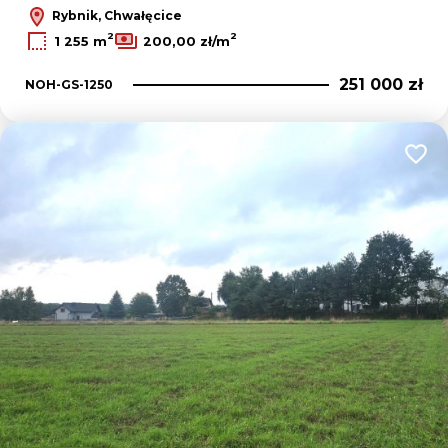
Rybnik, Chwałęcice
2
2
1 255 m
200,00 zł/m
251 000 zł
NOH-GS-1250
Dodaj