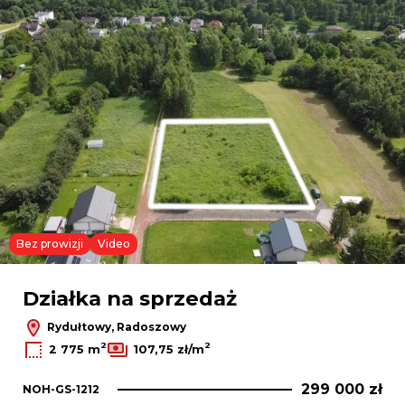
Bez prowizji
Video
Działka na sprzedaż
Rydułtowy, Radoszowy
2
2
2 775 m
107,75 zł/m
299 000 zł
NOH-GS-1212