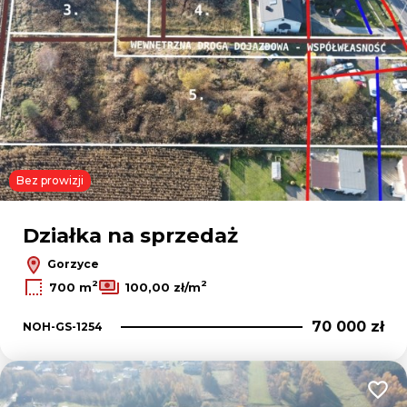
Bez prowizji
Działka na sprzedaż
Gorzyce
2
2
700 m
100,00 zł/m
70 000 zł
NOH-GS-1254
Dodaj