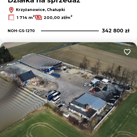
Działka na sprzedaż
Krzyżanowice, Chałupki
2
2
1 714 m
200,00 zł/m
342 800 zł
NOH-GS-1270
Dodaj