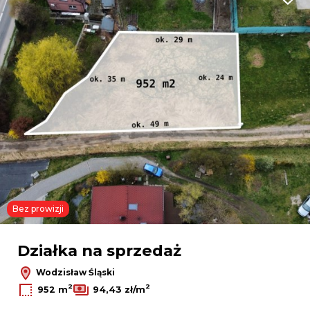
Dodaj
Bez prowizji
Działka na sprzedaż
Wodzisław Śląski
2
2
952 m
94,43 zł/m