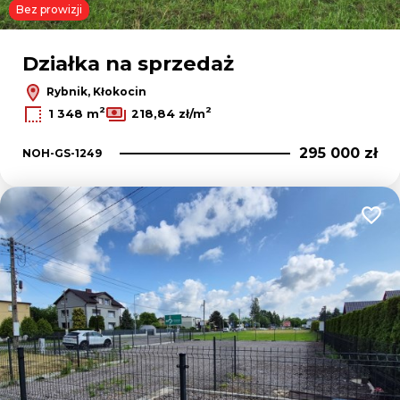
Bez prowizji
Działka na sprzedaż
Rybnik, Kłokocin
2
2
1 348 m
218,84 zł/m
295 000 zł
NOH-GS-1249
Dodaj