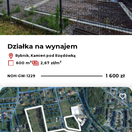
Działka na wynajem
Rybnik, Kamień pod Rzędówką
2
2
600 m
2,67 zł/m
1 600 zł
NOH-GW-1229
Dodaj