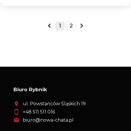
1
2
prev
next
Biuro Rybnik
ul. Powstańców Śląskich 19
+48 511 511 016
biuro@nowa-chata.pl