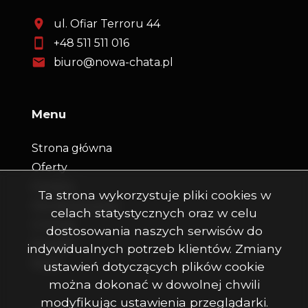
ul. Ofiar Terroru 44
+48 511 511 016
biuro@nowa-chata.pl
Menu
Strona główna
Oferty
Kredyty
Ta strona wykorzystuje pliki cookies w
Dla dewelopera
celach statystycznych oraz w celu
O firmie
dostosowania naszych serwisów do
Kontakt
indywidualnych potrzeb klientów. Zmiany
Rodo
ustawień dotyczących plików cookie
można dokonać w dowolnej chwili
modyfikując ustawienia przeglądarki.