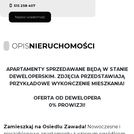
515 258 407
Napisz wiadomość
OPIS
NIERUCHOMOŚCI
APARTAMENTY SPRZEDAWANE BĘDĄ W STANIE
DEWELOPERSKIM. ZDJĘCIA PRZEDSTAWIAJĄ
PRZYKŁADOWE WYKOŃCZENIE MIESZKANIA!
OFERTA OD DEWELOPERA
0% PROWIZJI!
Zamieszkaj na Osiedlu Zawada!
Nowoczesne i
nieszablonowe apartamenty z własnym ogródkiem