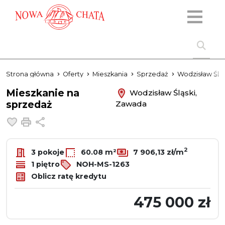
Strona główna
Oferty
Mieszkania
Sprzedaż
Wodzisław Śląs
Mieszkanie na
Wodzisław Śląski,
sprzedaż
Zawada
Dodaj do ulubionych
Drukuj
Udostępnij
2
3 pokoje
60.08 m²
7 906,13 zł/m
1 piętro
NOH-MS-1263
Oblicz ratę kredytu
475 000 zł