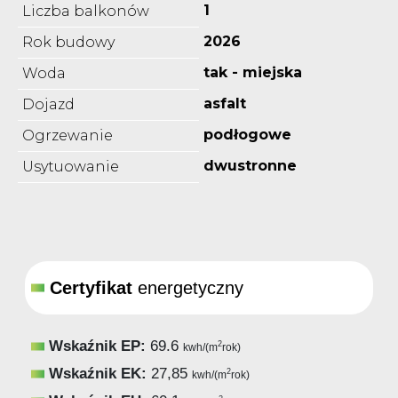
1
Liczba balkonów
2026
Rok budowy
tak - miejska
Woda
asfalt
Dojazd
podłogowe
Ogrzewanie
dwustronne
Usytuowanie
Certyfikat
energetyczny
Wskaźnik EP:
69.6
2
kwh/(m
rok)
Wskaźnik EK:
27,85
2
kwh/(m
rok)