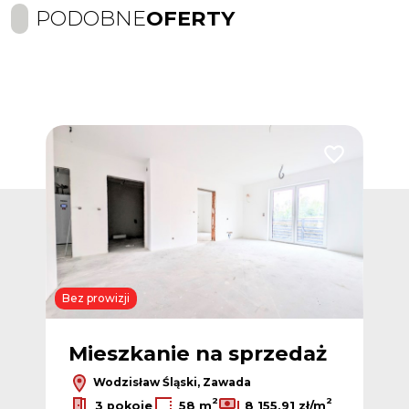
PODOBNE
OFERTY
Dodaj do ulub
Bez prowizji
Mieszkanie na sprzedaż
Wodzisław Śląski, Zawada
2
2
3 pokoje
58 m
8 155,91 zł/m