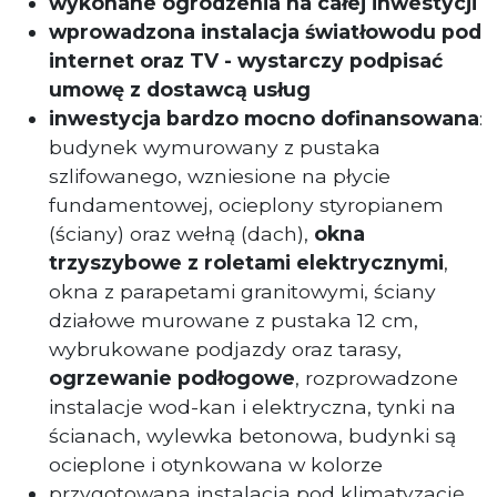
wykonane ogrodzenia na całej inwestycji
wprowadzona instalacja światłowodu pod
internet oraz TV - wystarczy podpisać
umowę z dostawcą usług
inwestycja bardzo mocno dofinansowana
:
budynek wymurowany z pustaka
szlifowanego, wzniesione na płycie
fundamentowej, ocieplony styropianem
(ściany) oraz wełną (dach),
okna
trzyszybowe z roletami elektrycznymi
,
okna z parapetami granitowymi, ściany
działowe murowane z pustaka 12 cm,
wybrukowane podjazdy oraz tarasy,
ogrzewanie podłogowe
, rozprowadzone
instalacje wod-kan i elektryczna, tynki na
ścianach, wylewka betonowa, budynki są
ocieplone i otynkowana w kolorze
przygotowana instalacja pod klimatyzację