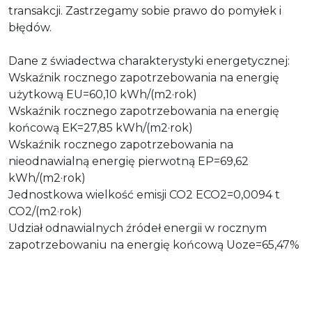
transakcji. Zastrzegamy sobie prawo do pomyłek i
błędów.
Dane z świadectwa charakterystyki energetycznej:
Wskaźnik rocznego zapotrzebowania na energię
użytkową EU=60,10 kWh/(m2·rok)
Wskaźnik rocznego zapotrzebowania na energię
końcową EK=27,85 kWh/(m2·rok)
Wskaźnik rocznego zapotrzebowania na
nieodnawialną energię pierwotną EP=69,62
kWh/(m2·rok)
Jednostkowa wielkość emisji CO2 ECO2=0,0094 t
CO2/(m2·rok)
Udział odnawialnych źródeł energii w rocznym
zapotrzebowaniu na energię końcową Uoze=65,47%