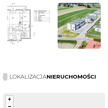
LOKALIZACJA
NIERUCHOMOŚCI
+
−