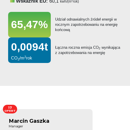
Wskaźnik EU:
60,1
2
kwh/(m
rok)
Udział odnawialnych źródeł energii w
65,47%
rocznym zapotrzebowaniu na energię
końcową
0,0094t
Łączna roczna emisja CO
wynikająca
2
z zapotrzebowania na energię
2
CO
/m
rok
2
17
OFERT
Marcin Gaszka
Manager